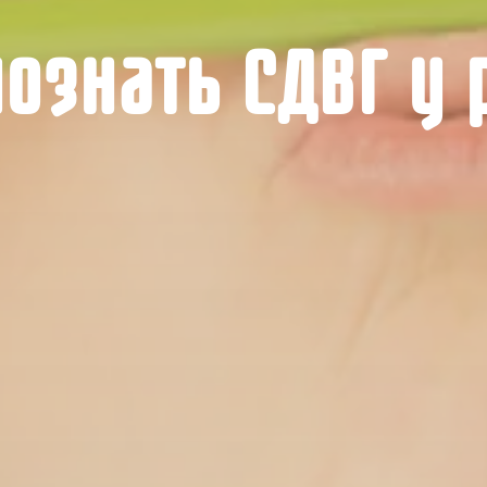
познать СДВГ у 